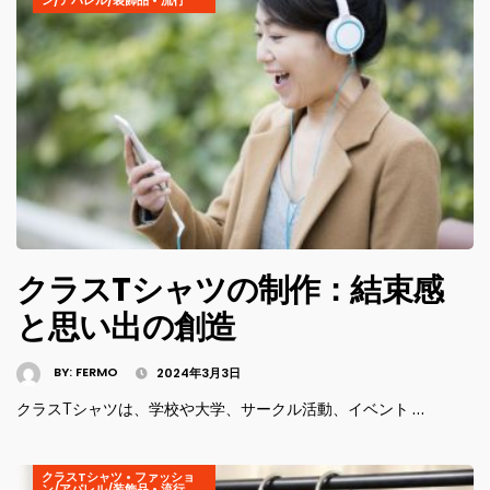
クラスTシャツの制作：結束感
と思い出の創造
BY:
FERMO
2024年3月3日
クラスTシャツは、学校や大学、サークル活動、イベント …
クラスTシャツ
•
ファッショ
ン/アパレル/装飾品
•
流行