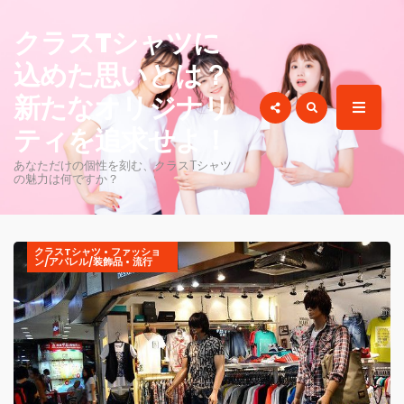
for:
クラスTシャツに
込めた思いとは？
新たなオリジナリ
ティを追求せよ！
あなただけの個性を刻む、クラスTシャツ
の魅力は何ですか？
クラスTシャツ
•
ファッショ
ン/アパレル/装飾品
•
流行