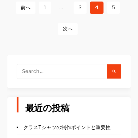
稿
前へ
1
…
3
4
5
ナ
ビ
次へ
ゲ
ー
シ
ョ
Search
for:
ン
最近の投稿
クラスTシャツの制作ポイントと重要性