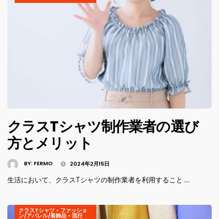
クラスTシャツ制作業者の選び
方とメリット
BY:
FERMO
2024年2月15日
生活において、クラスTシャツの制作業者を利用すること …
クラスTシャツ
•
ファッショ
ン/アパレル/装飾品
•
流行