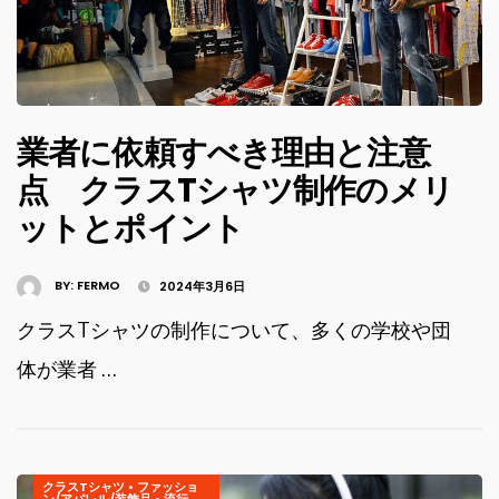
業者に依頼すべき理由と注意
点 クラスTシャツ制作のメリ
ットとポイント
BY:
FERMO
2024年3月6日
クラスTシャツの制作について、多くの学校や団
体が業者 …
クラスTシャツ
•
ファッショ
ン/アパレル/装飾品
•
流行