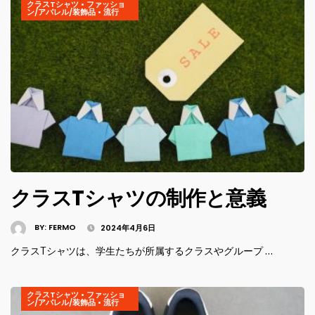
クラスTシャツ
•
ファッショ
ン/アパレル/装飾品
•
流行
クラスTシャツの制作と意義
BY:
FERMO
2024年4月6日
クラスTシャツは、学生たちが所属するクラスやグループ …
クラスTシャツ
•
ファッショ
ン/アパレル/装飾品
•
流行