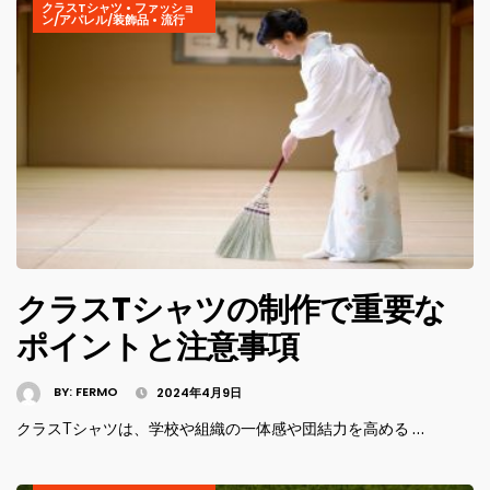
クラスTシャツ
•
ファッショ
ン/アパレル/装飾品
•
流行
クラスTシャツの制作で重要な
ポイントと注意事項
BY:
FERMO
2024年4月9日
クラスTシャツは、学校や組織の一体感や団結力を高める …