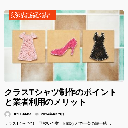
クラスTシャツ
•
ファッショ
ン/アパレル/装飾品
•
流行
クラスTシャツ制作のポイント
と業者利用のメリット
BY:
FERMO
2024年4月21日
クラスTシャツは、学校や企業、団体などで一斉の統一感 …