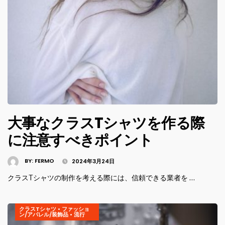
大事なクラスTシャツを作る際
に注意すべきポイント
BY:
FERMO
2024年3月24日
クラスTシャツの制作を考える際には、信頼できる業者を …
クラスTシャツ
•
ファッショ
ン/アパレル/装飾品
•
流行