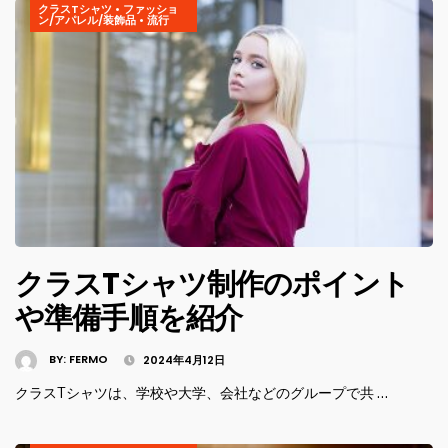
クラスTシャツ
•
ファッショ
ン/アパレル/装飾品
•
流行
クラスTシャツ制作のポイント
や準備手順を紹介
BY:
FERMO
2024年4月12日
クラスTシャツは、学校や大学、会社などのグループで共 …