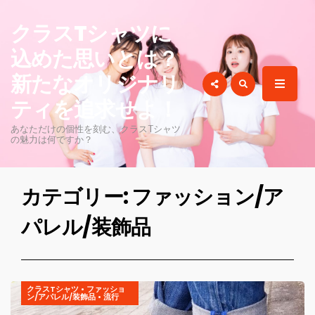
for:
クラスTシャツに
込めた思いとは？
新たなオリジナリ
ティを追求せよ！
あなただけの個性を刻む、クラスTシャツ
の魅力は何ですか？
カテゴリー: ファッション/ア
パレル/装飾品
クラスTシャツ
•
ファッショ
ン/アパレル/装飾品
•
流行