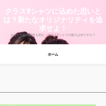
fo
クラスTシャツに込めた思いと
は？新たなオリジナリティを追
求せよ！
あなただけの個性を刻む、クラスTシャツの魅力は何ですか？
ホーム