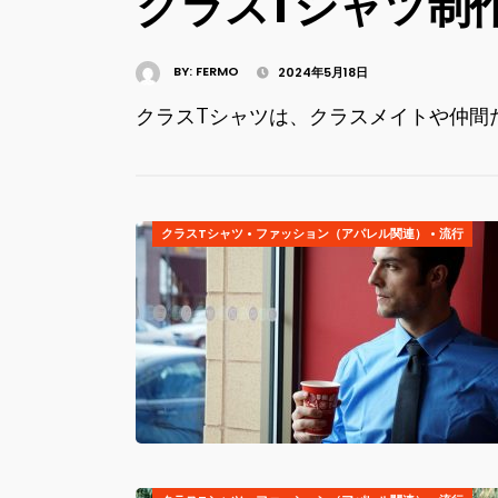
クラスTシャツ制
BY:
FERMO
2024年5月18日
クラスTシャツは、クラスメイトや仲間た
クラスTシャツ
•
ファッション（アパレル関連）
•
流行