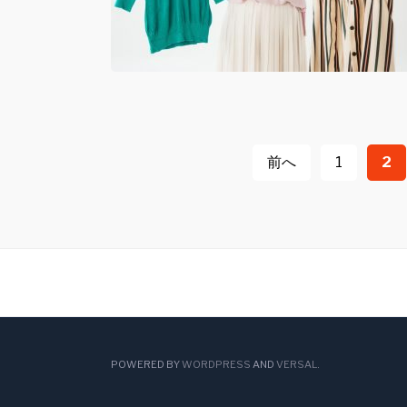
投
前へ
1
2
稿
ナ
ビ
ゲ
ー
POWERED BY
WORDPRESS
AND
VERSAL
.
シ